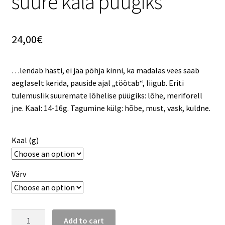
suure kala püügiks
24,00
€
…lendab hästi, ei jää põhja kinni, ka madalas vees saab
aeglaselt kerida, pauside ajal „töötab“, liigub. Eriti
tulemuslik suuremate lõhelise püügiks: lõhe, meriforell
jne. Kaal: 14-16g. Tagumine külg: hõbe, must, vask, kuldne.
Kaal (g)
Värv
Add to cart