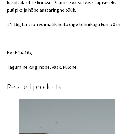
kasutada ühte konksu. Peamise värvid vask sügiseseks
püügiks ja hõbe aastaringne püük.
14-16g lanti on võimalik heita õige tehnikaga kuni 70 m
Kaal: 14-16g
Tagumine külg: hõbe, vask, kuldne
Related products